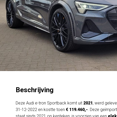
Beschrijving
Deze Audi e-tron Sportback komt uit
2021
, werd gelev
31-12-2022 en kostte toen
€ 119.460,-
. Deze geïmpor
staat sinds 2021 op kenteken, is voorzien van een
elek