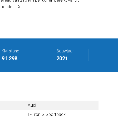
lheid van 210 km per uur en bereikt vanuit
econden. De […]
KM-stand
Bouwjaar
91.298
2021
Audi
E-Tron S Sportback