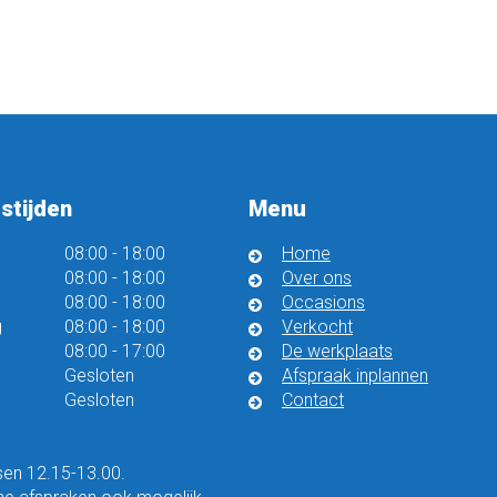
stijden
Menu
08:00
-
18:00
Home
08:00
-
18:00
Over ons
08:00
-
18:00
Occasions
g
08:00
-
18:00
Verkocht
08:00
-
17:00
De werkplaats
Gesloten
Afspraak inplannen
Gesloten
Contact
en 12.15-13.00.