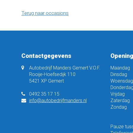
Terug naar occasions
Contactgegevens
Opening
Autobedrijf Manders Gemert V.O.F.
Maandag
Rooije-Hoefsedijk 110
Dinsdag
5421 XP Gemert
Woensdag
Donderda
0492 35 17 15
Vrijdag
info@autobedrijfmanders.nl
Zaterdag
Zondag
Pauze tuss