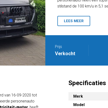
personenauto heeft een topsne
stilstand de 100 km/u in 5,1 s
LEES MEER
Prijs
Verkocht
Specificaties
erd van 16-09-2020 tot
Merk
teerde personenauto
Model
triciteit-motor
, heeft