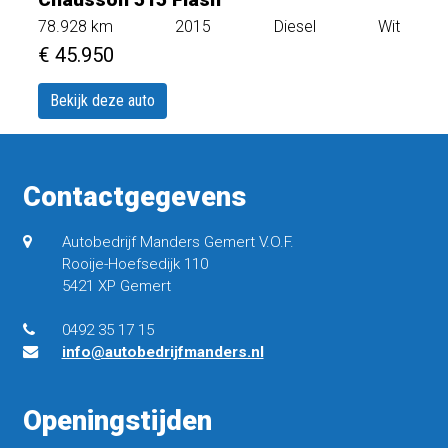
78.928
km
2015
Diesel
Wit
€ 45.950
Bekijk deze auto
Contactgegevens
Autobedrijf Manders Gemert V.O.F.
Rooije-Hoefsedijk 110
5421 XP Gemert
0492 35 17 15
info@autobedrijfmanders.nl
Openingstijden