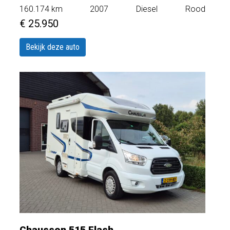
160.174
km
2007
Diesel
Rood
€ 25.950
Bekijk deze auto
Chausson 515 Flash