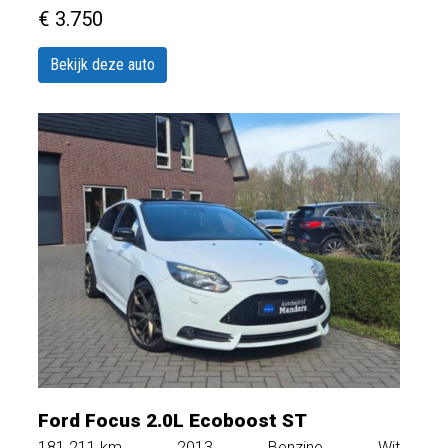
€ 3.750
Bekijk deze auto
Ford Focus 2.0L Ecoboost ST
181.211
km
2013
Benzine
Wit