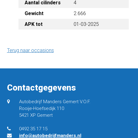
Aantal cilinders
4
2.666
Gewicht
APK tot
01-03-2025
Terug naar occasions
Contactgegevens
Autobedrijf Manders Gemert V.O.F.
Rooije-Hoefsedijk 110
5421 XP Gemert
0492 35 17 15
info@autobedrijfmanders.nl