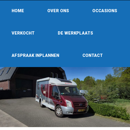
HOME
OVER ONS
OCCASIONS
VERKOCHT
DE WERKPLAATS
AFSPRAAK INPLANNEN
CONTACT