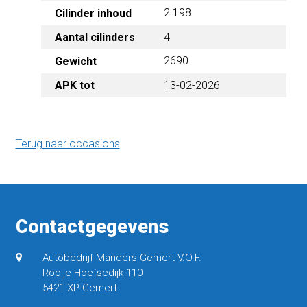
2.198
Cilinder inhoud
Aantal cilinders
4
2690
Gewicht
APK tot
13-02-2026
Terug naar occasions
Contactgegevens
Autobedrijf Manders Gemert V.O.F.
Rooije-Hoefsedijk 110
5421 XP Gemert