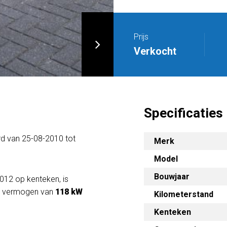
Prijs
Verkocht
Specificaties
rd van 25-08-2010 tot
Merk
Model
Bouwjaar
012 op kenteken, is
m vermogen van
118 kW
Kilometerstand
Kenteken