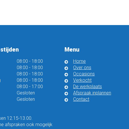
stijden
Menu
08:00
-
18:00
Home
08:00
-
18:00
Over ons
08:00
-
18:00
Occasions
g
08:00
-
18:00
Verkocht
08:00
-
17:00
De werkplaats
Gesloten
Afspraak inplannen
Gesloten
Contact
en 12.15-13.00.
he afspraken ook mogelijk