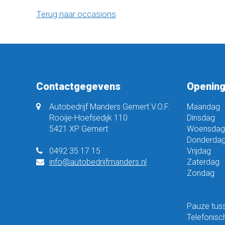
Terug naar occasions
Contactgegevens
Opening
Autobedrijf Manders Gemert V.O.F.
Maandag
Rooije-Hoefsedijk 110
Dinsdag
5421 XP Gemert
Woensdag
Donderda
0492 35 17 15
Vrijdag
info@autobedrijfmanders.nl
Zaterdag
Zondag
Pauze tuss
Telefonisc