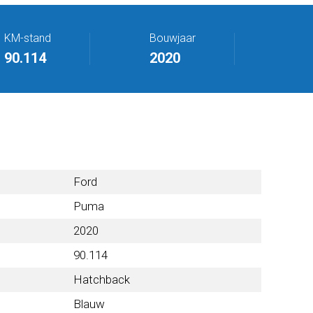
KM-stand
Bouwjaar
90.114
2020
Ford
Puma
2020
90.114
Hatchback
Blauw