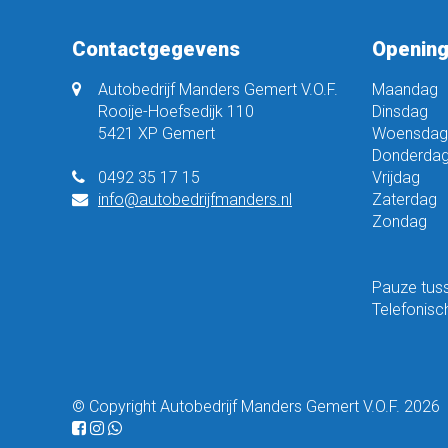
Contactgegevens
Opening
Autobedrijf Manders Gemert V.O.F.
Maandag
Rooije-Hoefsedijk 110
Dinsdag
5421 XP Gemert
Woensdag
Donderda
0492 35 17 15
Vrijdag
info@autobedrijfmanders.nl
Zaterdag
Zondag
Pauze tuss
Telefonisc
© Copyright Autobedrijf Manders Gemert V.O.F. 2026