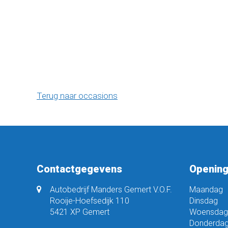
Terug naar occasions
Contactgegevens
Opening
Autobedrijf Manders Gemert V.O.F.
Maandag
Rooije-Hoefsedijk 110
Dinsdag
5421 XP Gemert
Woensdag
Donderda