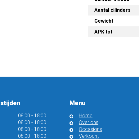
Aantal cilinders
Gewicht
APK tot
stijden
Menu
08:00
-
18:00
Home
08:00
-
18:00
Over ons
08:00
-
18:00
Occasions
g
08:00
-
18:00
Verkocht