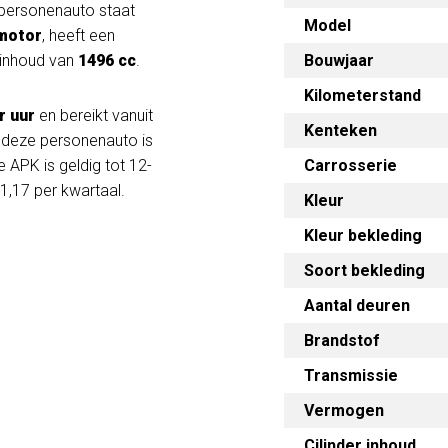
 personenauto staat
Model
motor
, heeft een
rinhoud van
1496 cc
.
Bouwjaar
Kilometerstand
r uur
en bereikt vanuit
Kenteken
n deze personenauto is
 APK is geldig tot 12-
Carrosserie
,17 per kwartaal.
Kleur
Kleur bekleding
Soort bekleding
Aantal deuren
Brandstof
Transmissie
Vermogen
Cilinder inhoud