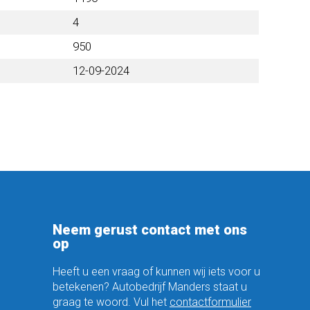
4
950
12-09-2024
Neem gerust contact met ons
op
Heeft u een vraag of kunnen wij iets voor u
betekenen? Autobedrijf Manders staat u
graag te woord. Vul het
contactformulier